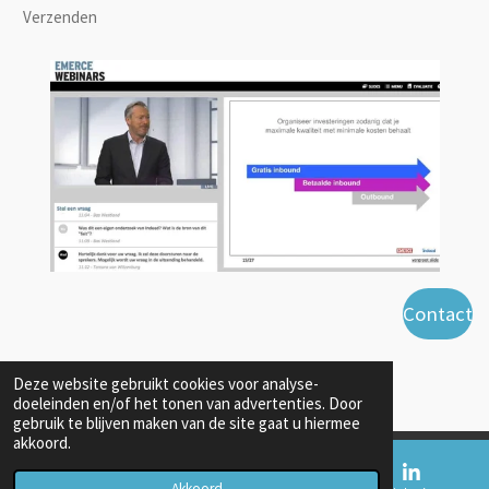
Verzenden
Contact
Deze website gebruikt cookies voor analyse-
X
L
F
W
doeleinden en/of het tonen van advertenties. Door
i
a
h
gebruik te blijven maken van de site gaat u hiermee
n
c
a
akkoord.
k
e
t
e
b
s
© 2021 - 2026 Sandaka
d
o
A
Akkoord